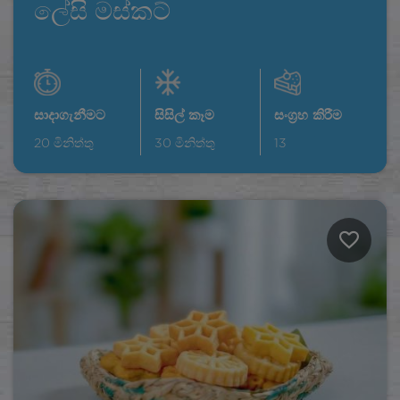
ලේසි මස්කට්
සාදාගැනීමට
සිසිල් කෑම
සංග්‍රහ කිරීම
20
මිනිත්තු
30
මිනිත්තු
13