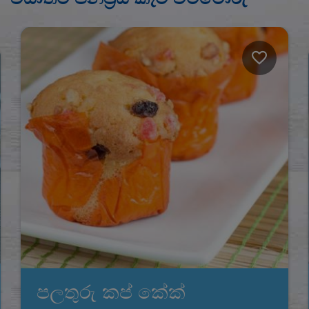
පලතුරු කප් කේක්