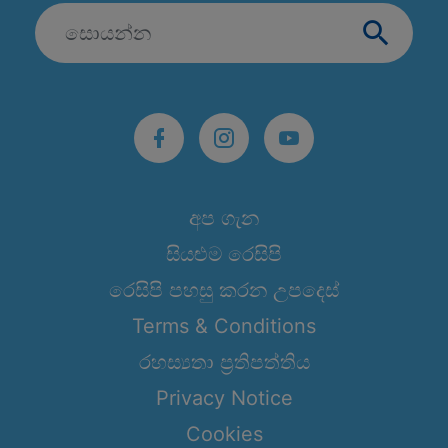
අප ගැන
සියළුම රෙසිපි
රෙසිපි පහසු කරන උපදෙස්
Terms & Conditions
රහස්‍යතා ප්‍රතිපත්තිය
Privacy Notice
Cookies