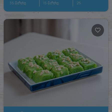
35
මිනිත්තු
15
මිනිත්තු
25