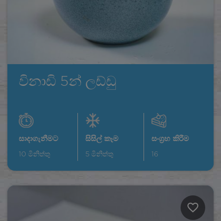
විනාඩි 5න් ලඩ්ඩු
සාදාගැනීමට
සිසිල් කෑම
සංග්‍රහ කිරීම
10
මිනිත්තු
5
මිනිත්තු
16