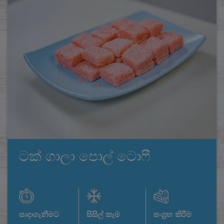
ටක් ගාලා පොල් ටොෆී
සාදාගැනීමට
සිසිල් කෑම
සංග්‍රහ කිරීම