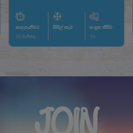
සාදාගැනීමට
සිසිල් කෑම
සංග්‍රහ කිරීම
20
මිනිත්තු
30