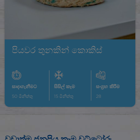
පියවර තුනකින් කොකිස්
සාදාගැනීමට
සිසිල් කෑම
සංග්‍රහ කිරීම
50
මිනිත්තු
15
මිනිත්තු
28
වඩාත්ම ජනප්‍රිය කෑම වට්ටෝරු