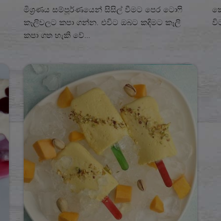
මිශ‍්‍රණය සම්පූර්ණයෙන් සිසිල් වීමට පෙර ටොෆි
කො
කෑලිවලට කපා ගන්න. එවිට ඔබට කදිමට කෑලි
වි
කපා ගත හැකි වේ...