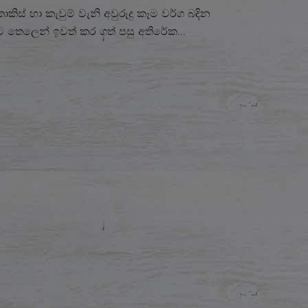
කිස් හා කැවුම් වැනි අවුරුදු කෑම වර්ග බදින
ට තෙලෙන් ඉවත් කර ගත් පසු අතිරේක...