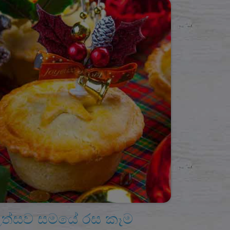
ත්සව සමයේ රස කෑම