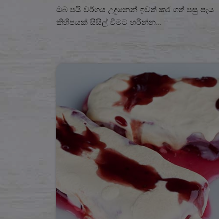
ඔබ පයි වර්ගය උදුනෙන් ඉවත් කර ගත් පසු පැය
කිහිපයක් සිසිල් වීමට හරින්න...