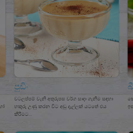
පුඩිං
බ
වටලප්පම් වැනි අතුරුපස වර්ග සාදා ගැනීම සඳහා
කෝ
හෝ
හකුරු උණු කරන විට අඩු දැල්ලක් යටතේ එය
ඉත
කිරීමට...