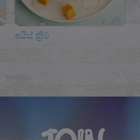
අයිස් ක්‍රීම්