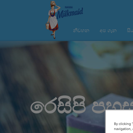
නිවහන
අප ගැන
සි
රෙසිපි පහ
By clicking 
navigation, 