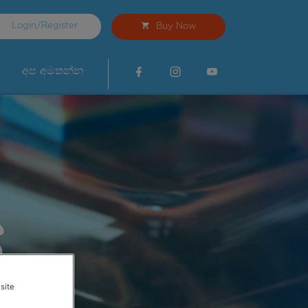
Login/Register
Buy Now
අප අමතන්න
්
site