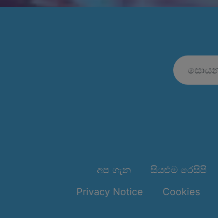
අප ගැන
සියළුම රෙසිපි
Privacy Notice
Cookies