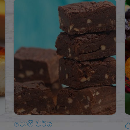
ටොෆි වර්ග
උ