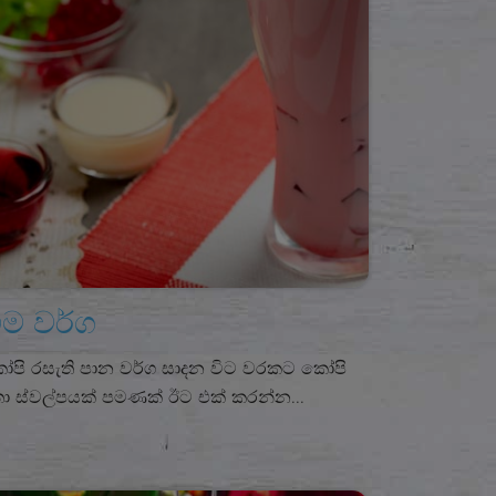
ීම වර්ග
පි රසැති පාන වර්ග සාදන විට වරකට කෝපි
ා ස්වල්පයක් පමණක් ඊට එක් කරන්න...