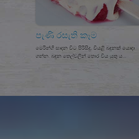
පැණි රසැති කෑම
මෙරින්ගි සාදන විට පිරිසිදු, වියළි බඳුනක් යොදා
ගන්න. බඳුන තෙල්වලින් තොර විය යුතු ය...