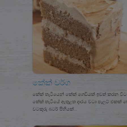
කේක් වර්ග
කේක් තැටියෙන් කේක් ගෙඩියක් ඉවත් කරන විට
කේක් තැටියේ ඇතුළත දාරය වටා පැලට් එකක් 
වටකුරු බටර් පිහියක්...