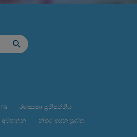
ons
රහස්‍යතා ප්‍රතිපත්තිය
 අමතන්න
නිතර අසන ප්‍රශ්න