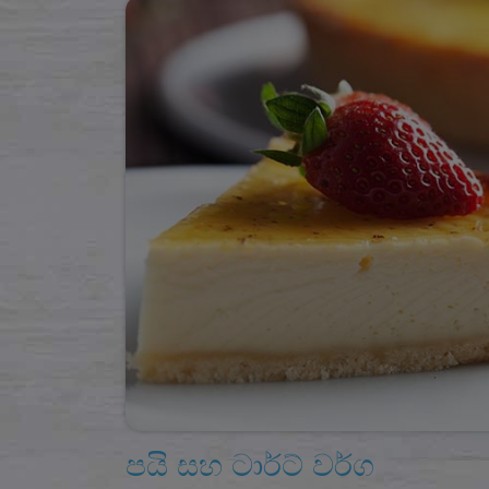
පයි සහ ටාර්ට් වර්ග